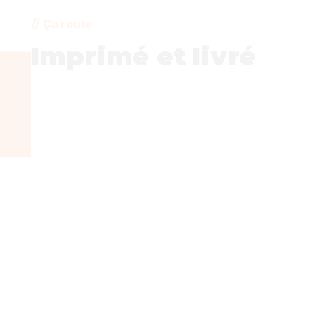
Ça roule
Imprimé et livré
Si vous le souhaité, l’agence peut
gérer l’impression
et la
livraison
de
vos supports, en
partenariat
avec des
prestataires locaux
.