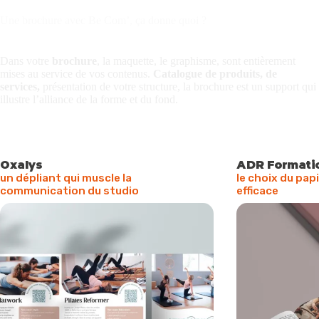
Une brochure avec Be Com’, ça donne quoi ?
Dans votre
brochure
, la maquette, le
graphisme
, sont entièrement
mises au service de vos contenus.
Catalogue de produits, de
services,
présentation de votre structure, la brochure est un support qui
illustre l’alliance de la forme et du fond.
Oxalys
ADR Formati
un dépliant qui muscle la
le choix du papi
communication du studio
efficace