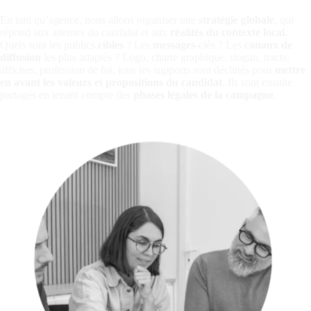
En tant qu’agence, nous allons organiser une
stratégie globale
, qui
répond aux attentes du candidat et aux
réalités du contexte local.
Quels sont les publics
cibles
? Les
messages
-clés ? Les
canaux de
diffusion
les plus adaptés ?
Logo, charte graphique,
slogan, tracts,
affiches, profession de foi, tous les supports sont déclinés pour
mettre
en avant les valeurs et propositions du candidat
. Ils sont ensuite
partagés en tenant compte des
phases légales de la campagne
.