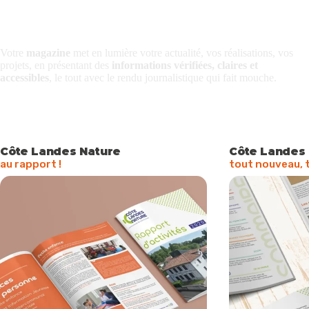
Votre
magazine
met en lumière votre actualité, vos réalisations, vos
projets, en présentant des
informations vérifiées, claires et
accessibles
, le tout avec le
rendu journalistique
qui fait mouche.
Côte Landes Nature
Côte Landes
au rapport !
tout nouveau, t