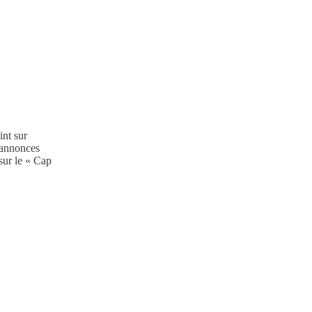
Client
Saint-Sever
Année
2017
int sur
t annonces
sur le « Cap