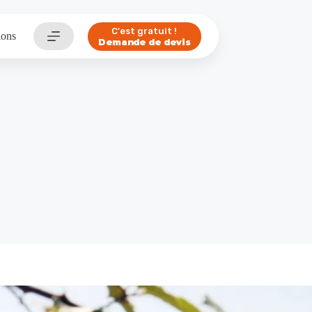
C'est gratuit !
ions
Demande de devis
eil
Réalisations
Saint-Sever : l’info qu’il faut