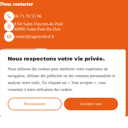
Nous contacter
06 73 70 55 96
8 bd Saint-Vincent-de-Paul
40990 Saint-Paul-lès-Dax
contact@agencebcd.fr
Nous écrire
Nous respectons votre vie privée.
Nous utilisons des cookies pour améliorer votre expérience de
Nous suivre
navigation, diffuser des publicités ou des contenus personnalisés et
analyser notre trafic. En cliquant sur « Tout accepter », vous
consentez à notre utilisation des cookies.
Parrainage
Personnaliser
Accepter tout
Voir notre programme
Tous droits réservés - Be Com Different -
Mentions légales
-
Politique de confidentialité et des cookies
-
Préférences