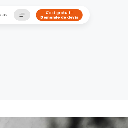
C'est gratuit !
ions
Demande de devis
e canoë-kayak la Palue : un logo qui tient la barre