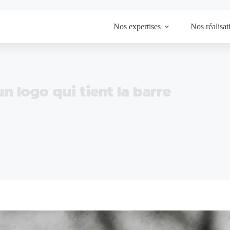
Nos expertises
Nos réalisat
n logo qui tient la barre
Accueil
Réalisations
Club d