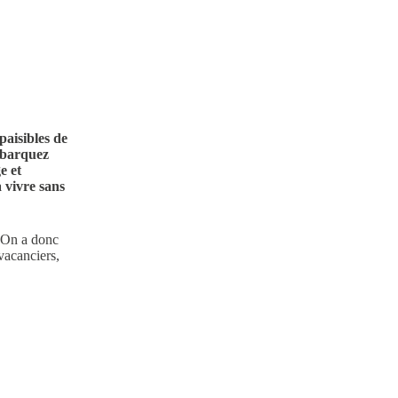
Client
Club de canoë-kayak la Palue
Année
paisibles de
2025
mbarquez
e et
 vivre sans
. On a donc
 vacanciers,