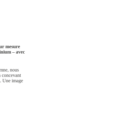
Client
Hontabal
Année
sur mesure
2025
minium – avec
emne, nous
n concevant
ie. Une image