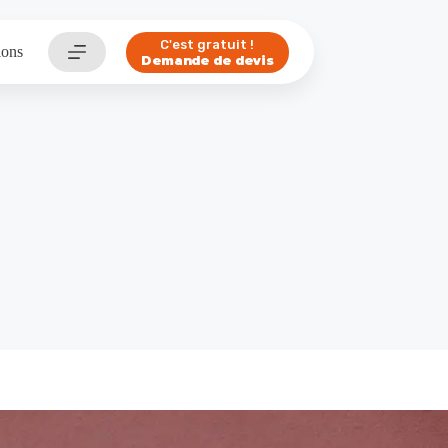
C'est gratuit !
ions
Demande de devis
Hontabal : une identité qui ouvre des perspectives