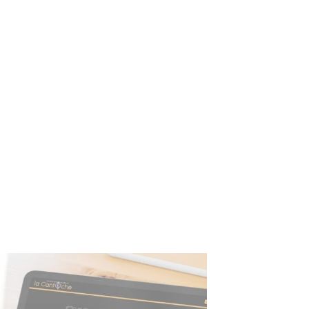
Nous avons contacté l’agence Be Com’ Different pour refaire notre pla
Agences ORPI de Bidart et de Saint-Pierre-d’Irube