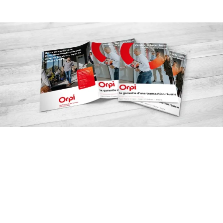
Client
ORPI
Année
2021