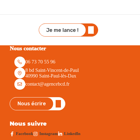
Je me lance !
Nous contacter
06 73 70 55 96
8 bd Saint-Vincent-de-Paul
40990 Saint-Paul-lès-Dax
contact@agencebcd.fr
Nous écrire
Nous suivre