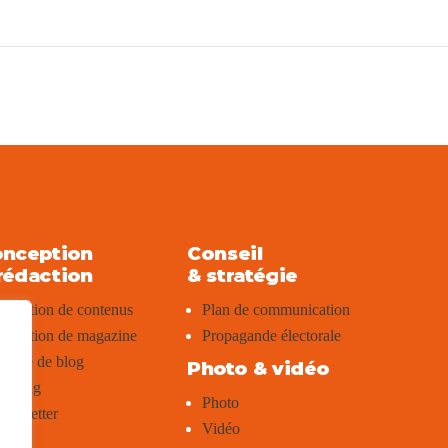
nception
Conseil
rédaction
& stratégie
édaction de contenus
Plan de communication
édaction de magazine
Propagande électorale
rticle de blog
Photo & vidéo
aming
Photo
ewsletter
Vidéo