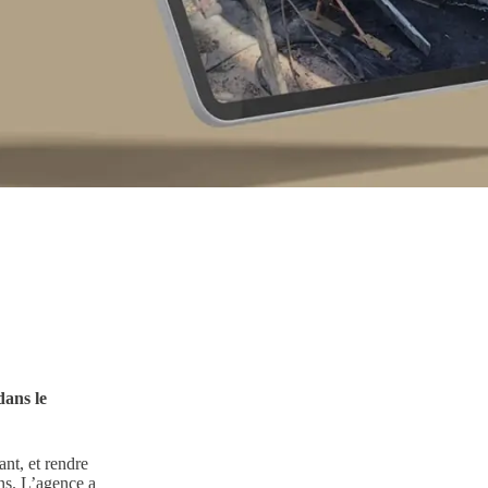
Client
SN Bertrand
Année
dans le
2021
ant, et rendre
ons. L’agence a