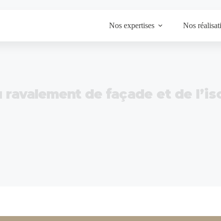
Nos expertises
Nos réalisat
u ravalement de façade et de l’is
Accueil
Réalisations
SN Bertrand : les spécialistes du r