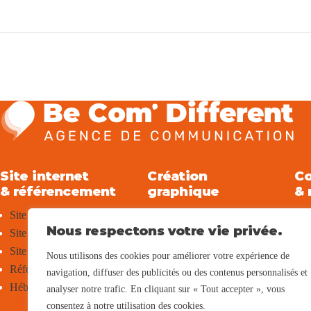
Site internet
Création
Co
& référencement
graphique
& 
Site internet WordPress
Logo & charte graphique
R
Nous respectons votre vie privée.
Site internet vitrine
Flyer
R
Site internet e-commerce
Plaquette commerciale
A
Nous utilisons des cookies pour améliorer votre expérience de
Référencement naturel (SEO)
Brochure
N
navigation, diffuser des publicités ou des contenus personnalisés et
Hébergement & maintenance
Magazine
N
analyser notre trafic. En cliquant sur « Tout accepter », vous
consentez à notre utilisation des cookies.