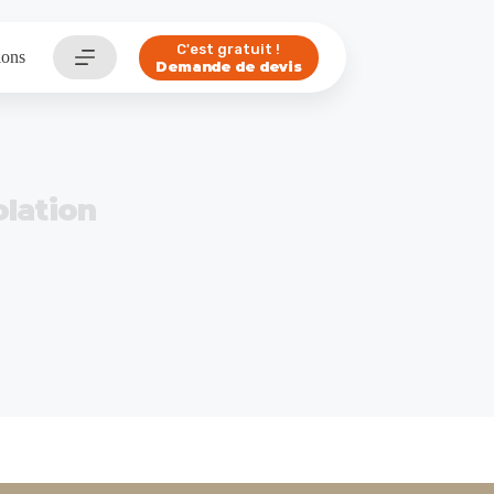
C'est gratuit !
ions
Demande de devis
olation
avalement de façade et de l’isolation par l’extérieur