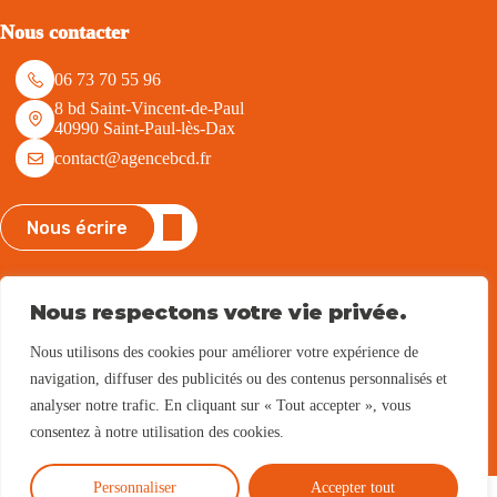
Nous contacter
06 73 70 55 96
8 bd Saint-Vincent-de-Paul
40990 Saint-Paul-lès-Dax
contact@agencebcd.fr
Nous écrire
Nous suivre
Nous respectons votre vie privée.
Nous utilisons des cookies pour améliorer votre expérience de
navigation, diffuser des publicités ou des contenus personnalisés et
Parrainage
analyser notre trafic. En cliquant sur « Tout accepter », vous
consentez à notre utilisation des cookies.
Voir notre programme
Tous droits réservés - Be Com Different -
Mentions légales
Personnaliser
Accepter tout