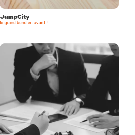
JumpCity
le grand bond en avant !